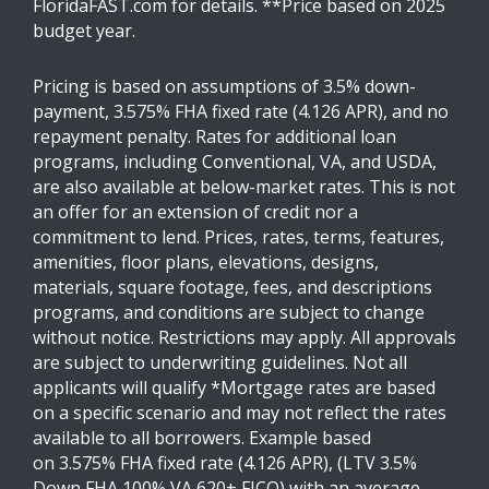
FloridaFAST.com for details. **Price based on 2025
budget year.
Pricing is based on assumptions of 3.5% down-
payment, 3.575% FHA fixed rate (4.126 APR), and no
repayment penalty. Rates for additional loan
programs, including Conventional, VA, and USDA,
are also available at below-market rates. This is not
an offer for an extension of credit nor a
commitment to lend. Prices, rates, terms, features,
amenities, floor plans, elevations, designs,
materials, square footage, fees, and descriptions
programs, and conditions are subject to change
without notice. Restrictions may apply. All approvals
are subject to underwriting guidelines. Not all
applicants will qualify *Mortgage rates are based
on a specific scenario and may not reflect the rates
available to all borrowers. Example based
on 3.575% FHA fixed rate (4.126 APR), (LTV 3.5%
Down FHA 100% VA 620+ FICO) with an average