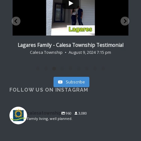
al
Crowder Family - Calesa Township Testimonial
R
Calesa Township
August 9, 2024 7:05 pm
Subscribe
FOLLOW US ON INSTAGRAM
calesatownship
960
3,080
Family living, well planned.
calesatownship
calesatownship